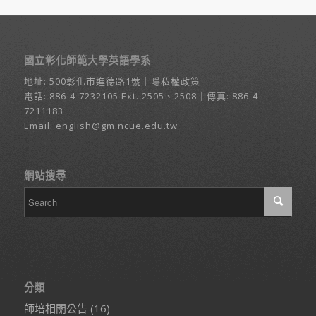
國立彰化師範大學英語學系
地址:
500彰化市進德路1號
｜
隱私權政策
電話:
886-4-7232105
Ext. 2505、2508｜傳真: 886-4-
7211183
Email:
english@gm.ncue.edu.tw
網站搜尋
分類
師培相關公告
(16)