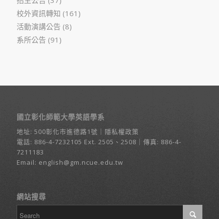
招生公告
(37)
校外資訊轉知
(161)
活動演講公告
(8)
系所公告
(91)
國立彰化師範大學英語學系
地址:
500彰化市進德路1號
｜
隱私權政策
電話:
886-4-7232105
Ext. 2505、2508｜傳真: 886-4-
7211183
Email:
english@gm.ncue.edu.tw
網站搜尋