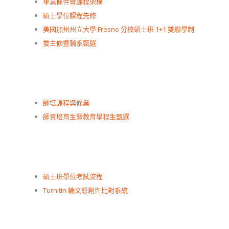
畢業條件暨課程架構
碩士學位課程先修
美國加州州立大學 Fresno 分校碩士班 1+1 雙聯學制
雙主修暨輔系甄選
師培課程與修業
師資培育生暨教育學程生甄選
碩士班學位考試流程
Turnitin 論文原創性比對系統