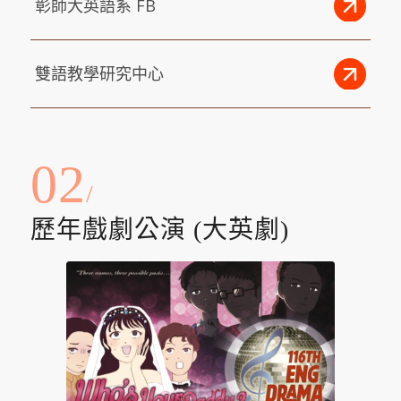
彰師大英語系 FB
雙語教學研究中心
02
/
歷年戲劇公演 (大英劇)