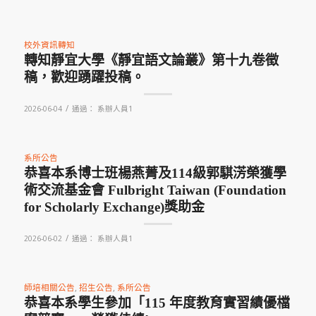
校外資訊轉知
轉知靜宜大學《靜宜語文論叢》第十九卷徵
稿，歡迎踴躍投稿。
/
2026-06-04
通過：
系辦人員1
系所公告
恭喜本系博士班楊燕菁及114級郭騏淓榮獲學
術交流基金會 Fulbright Taiwan (Foundation
for Scholarly Exchange)獎助金
/
2026-06-02
通過：
系辦人員1
師培相關公告
,
招生公告
,
系所公告
恭喜本系學生參加「115 年度教育實習績優檔