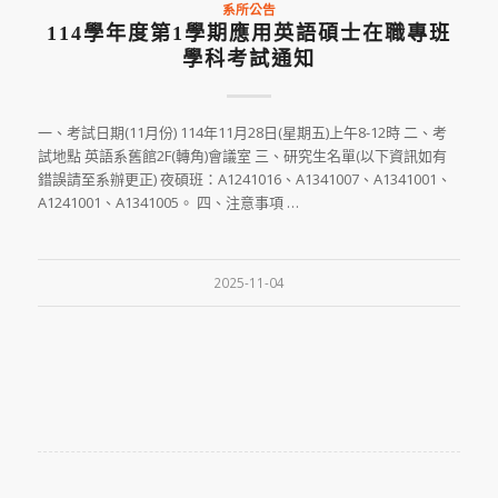
系所公告
114學年度第1學期應用英語碩士在職專班
學科考試通知
一、考試日期(11月份) 114年11月28日(星期五)上午8-12時 二、考
試地點 英語系舊館2F(轉角)會議室 三、研究生名單(以下資訊如有
錯誤請至系辦更正) 夜碩班：A1241016、A1341007、A1341001、
A1241001、A1341005。 四、注意事項 …
2025-11-04