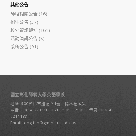
其他公告
師培相關公告
(16)
招生公告
(37)
校外資訊轉知
(161)
活動演講公告
(8)
系所公告
(91)
國立彰化師範大學英語學系
地址:
500彰化市進德路1號
｜
隱私權政策
電話:
886-4-7232105
Ext. 2505、2508｜傳真: 886-4-
7211183
Email:
english@gm.ncue.edu.tw