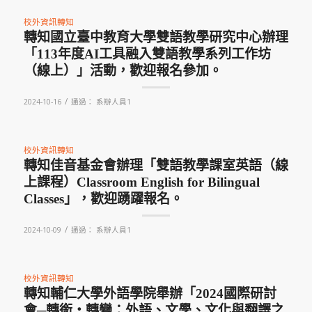
校外資訊轉知
轉知國立臺中教育大學雙語教學研究中心辦理
「113年度AI工具融入雙語教學系列工作坊
（線上）」活動，歡迎報名參加。
/
2024-10-16
通過：
系辦人員1
校外資訊轉知
轉知佳音基金會辦理「雙語教學課室英語（線
上課程）Classroom English for Bilingual
Classes」，歡迎踴躍報名。
/
2024-10-09
通過：
系辦人員1
校外資訊轉知
轉知輔仁大學外語學院舉辦「2024國際研討
會─轉銜・轉變：外語、文學、文化與翻譯之