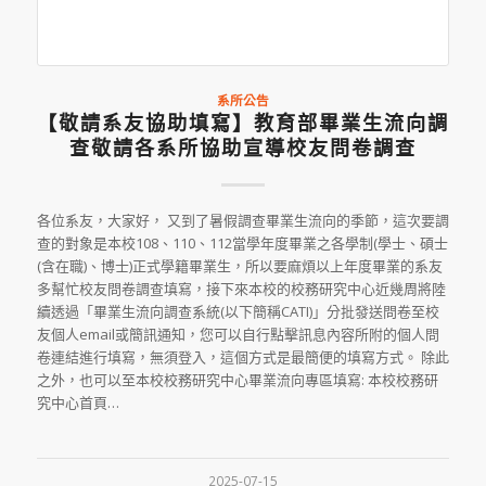
系所公告
【敬請系友協助填寫】教育部畢業生流向調
查敬請各系所協助宣導校友問卷調查
各位系友，大家好， 又到了暑假調查畢業生流向的季節，這次要調
查的對象是本校108、110、112當學年度畢業之各學制(學士、碩士
(含在職)、博士)正式學籍畢業生，所以要麻煩以上年度畢業的系友
多幫忙校友問卷調查填寫，接下來本校的校務研究中心近幾周將陸
續透過「畢業生流向調查系統(以下簡稱CATI)」分批發送問卷至校
友個人email或簡訊通知，您可以自行點擊訊息內容所附的個人問
卷連結進行填寫，無須登入，這個方式是最簡便的填寫方式。 除此
之外，也可以至本校校務研究中心畢業流向專區填寫: 本校校務研
究中心首頁…
2025-07-15