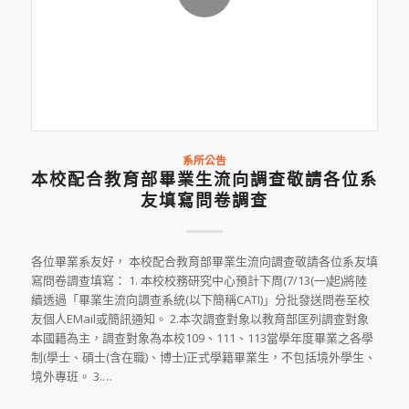
系所公告
本校配合教育部畢業生流向調查敬請各位系
友填寫問卷調查
各位畢業系友好， 本校配合教育部畢業生流向調查敬請各位系友填
寫問卷調查填寫： 1. 本校校務研究中心預計下周(7/13(一)起)將陸
續透過「畢業生流向調查系統(以下簡稱CATI)」分批發送問卷至校
友個人EMail或簡訊通知。 2.本次調查對象以教育部匡列調查對象
本國籍為主，調查對象為本校109、111、113當學年度畢業之各學
制(學士、碩士(含在職)、博士)正式學籍畢業生，不包括境外學生、
境外專班。 3.…