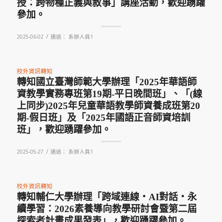
授：跨物種正義與敘事」講座活動，歡迎踴躍
參加。
/
2025-06-02
通過：
系辦人員1
校外資訊轉知
轉知國立臺灣師範大學辦理「2025年華語師
資教學實務專班第19期-平日晚間班」、「(線
上同步)2025年兒童華語教學師資養成班第20
期-假日班」及「2025年國語正音師資培訓
班」，歡迎踴躍參加。
/
2025-05-27
通過：
系辦人員1
校外資訊轉知
轉知輔仁大學辦理「跨域連線・AI對話・永
續學習：2026素養導向教學研討會暨第二屆
探索者計畫成果發表」，歡迎踴躍參加。