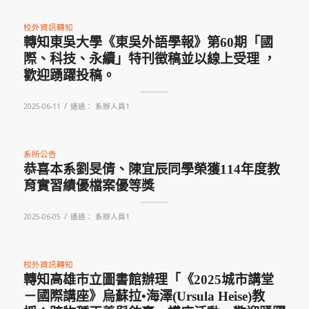
校外資訊轉知
轉知東吳大學《東吳外語學報》第60期「國
際、科技、永續」特刊徵稿並以線上受理 ，
歡迎踴躍投稿。
/
2025-06-11
通過：
系辦人員1
系所公告
恭喜本系劉旻倩、陳宜辰同學榮獲114年度教
育實習績優檔案優等獎
/
2025-06-05
通過：
系辦人員1
校外資訊轉知
轉知高雄市立圖書館辦理「《2025城市講堂
－國際講座》烏蘇拉•海澤(Ursula Heise)教