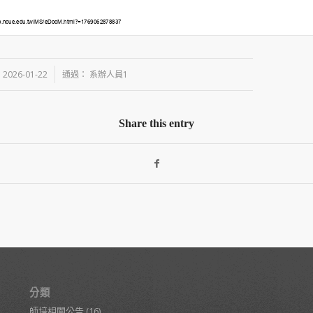
/
2026-01-22
通過：
系辦人員1
Share this entry
分類
師培相關公告
(16)