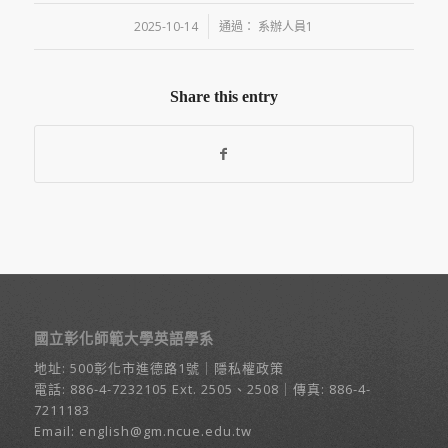
/
2025-10-14
通過：
系辦人員1
Share this entry
國立彰化師範大學英語學系
地址:
500彰化市進德路1號
｜
隱私權政策
電話:
886-4-7232105
Ext. 2505、2508｜傳真: 886-4-
7211183
Email:
english@gm.ncue.edu.tw