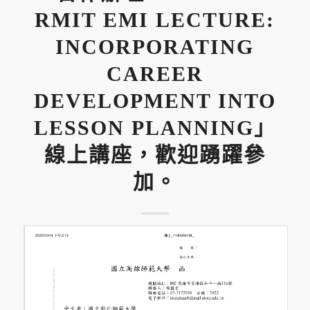
RMIT EMI LECTURE:
INCORPORATING
CAREER
DEVELOPMENT INTO
LESSON PLANNING」
線上講座，歡迎踴躍參
加。