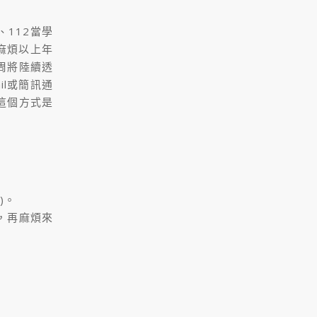
、112當學
麻煩以上年
周將陸續透
il或簡訊通
這個方式是
)。
，再麻煩來