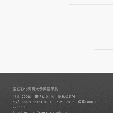
國立彰化師範大學英語學系
地址:
500彰化市進德路1號
｜
隱私權政策
電話:
886-4-7232105
Ext. 2505、2508｜傳真: 886-4-
7211183
Email:
english@gm.ncue.edu.tw