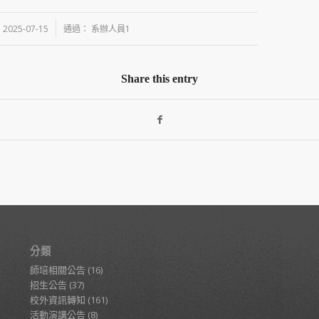
/
2025-07-15
通過：
系辦人員1
Share this entry
分類
師培相關公告
(16)
招生公告
(37)
校外資訊轉知
(161)
活動演講公告
(8)