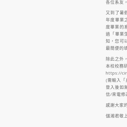
各位系友
又到了暑假
年度畢業
度畢業的
過「畢業生
知，您可
最簡便的
除此之外
本校校務研
https:/
(需輸入「
登入後如
信/來電修
感謝大家
儲湘君敬