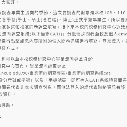
，大家好，
調查畢業生流向的季節，這次要調查的對象是本校108、110
之各學制(學士、碩士(含在職)、博士)正式學籍畢業生，所以要
系友多幫忙校友問卷調查填寫，接下來本校的校務研究中心近幾
流向調查系統(以下簡稱CATI)」分批發送問卷至校友個人ema
以自行點擊訊息內容所附的個人問卷連結進行填寫，無須登入，
填寫方式。
，也可以至本校校務研究中心畢業流向專區填寫:
究中心首頁 > 畢業流向調查專區
/cir.ncue.edu.tw/畢業流向調查專區/畢業流向調查系統cati
身分證號或學號」以及「手機號碼」即可進入CATI系統填寫問卷
無問卷代表非本次調查對象，而無法登入的話代表聯絡資訊有誤
改資料。
的協助。
上