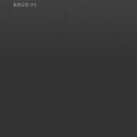
系所公告
(91)