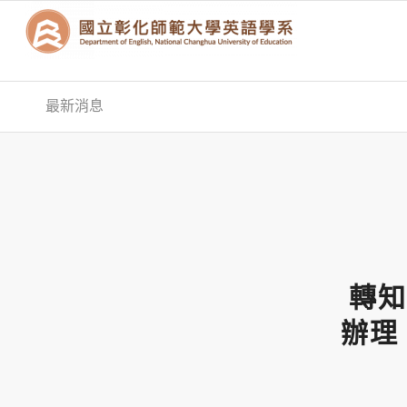
最新消息
轉知
辦理