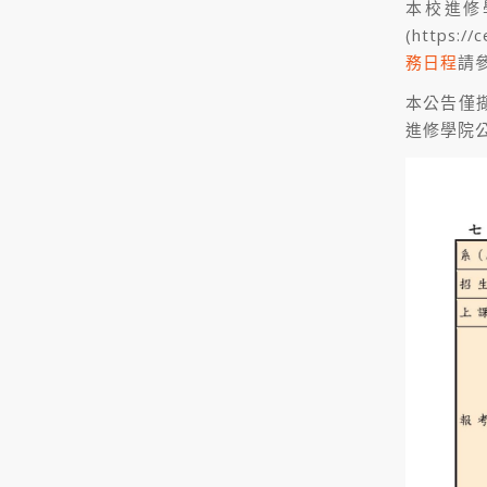
本校進修
(https://
務日程
請
本公告僅
進修學院