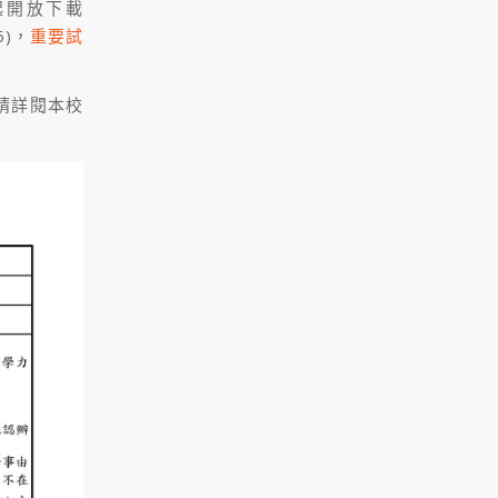
起開放下載
85)，
重要試
請詳閱本校