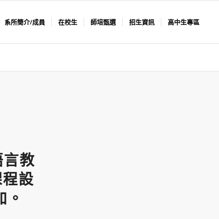
系所簡介/成員
在校生
師培甄選
招生資訊
高中生專區
語言教
課程設
加。