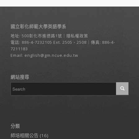
國立彰化師範大學英語學系
地址:
500彰化市進德路1號
｜
隱私權政策
電話:
886-4-7232105
Ext. 2505、2508｜傳真: 886-4-
7211183
Email:
english@gm.ncue.edu.tw
網站搜尋
分類
師培相關公告
(16)