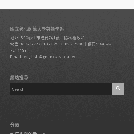
國立彰化師範大學英語學系
地址:
500彰化市進德路1號
｜
隱私權政策
電話:
886-4-7232105
Ext. 2505、2508｜傳真: 886-4-
7211183
Email:
english@gm.ncue.edu.tw
網站搜尋
分類
師培相關公告
(16)