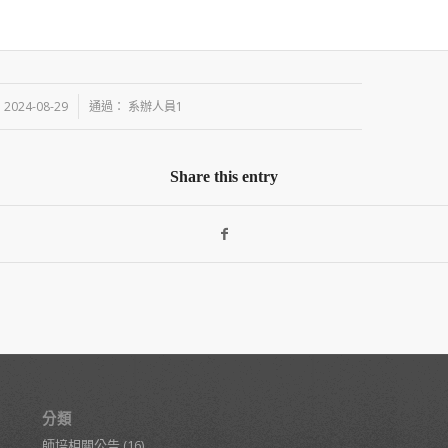
/
2024-08-29
通過：
系辦人員1
Share this entry
分類
師培相關公告
(16)