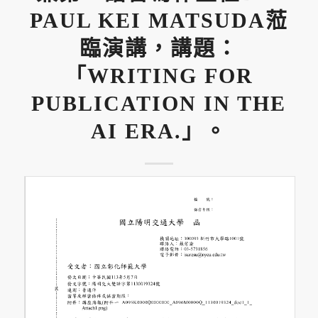
PAUL KEI MATSUDA蒞
臨演講，講題：
「WRITING FOR
PUBLICATION IN THE
AI ERA.」。