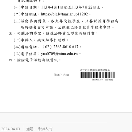
/
2024-04-03
通過：
系辦人員1