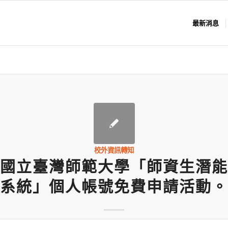
最新消息
校外資訊轉知
國立臺灣師範大學「師資生潛能
系統」個人帳號免費申請活動。