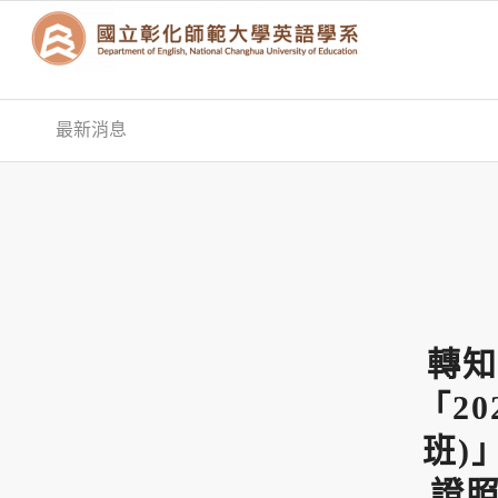
最新消息
轉知
「2
班)
證照