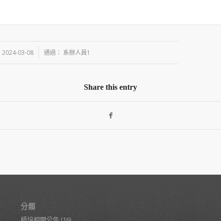
/
2024-03-08
通過：
系辦人員1
Share this entry
分類
師培相關公告
(16)