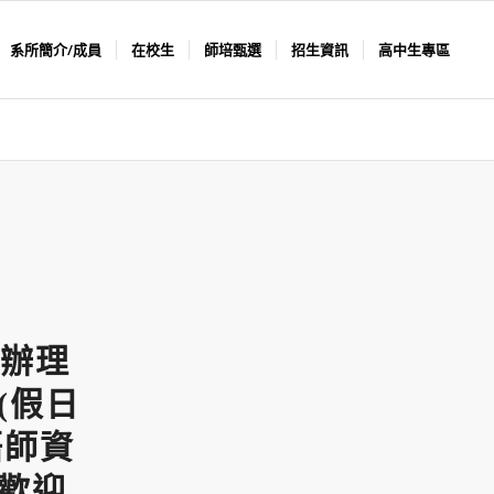
系所簡介/成員
在校生
師培甄選
招生資訊
高中生專區
辦理
(假日
語師資
，歡迎