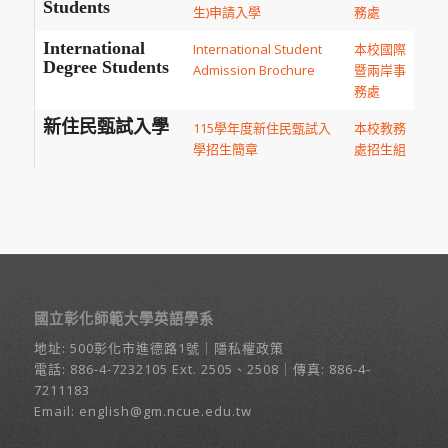
Students
生)申請入學
務處
International
International Student
本校國際
Degree Students
Admission Brochure
暨兩岸事
務處
新住民甄試入學
115學年度新住民甄試入
本校教務
學招生簡章
處招生組
國立彰化師範大學英語學系
地址:
500彰化市進德路1號
｜
隱私權政策
電話:
886-4-7232105
Ext. 2505、2508｜傳真: 886-4-
7211183
Email:
english@gm.ncue.edu.tw