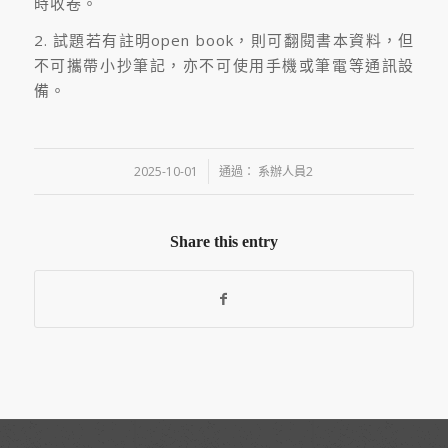
時收卷。
2. 試題若有註明open book，則可翻閱書本資料，但
不可攜帶小抄筆記，亦不可使用手機或筆電等通訊設
備。
/
2025-10-01
通過：
系辦人員2
Share this entry