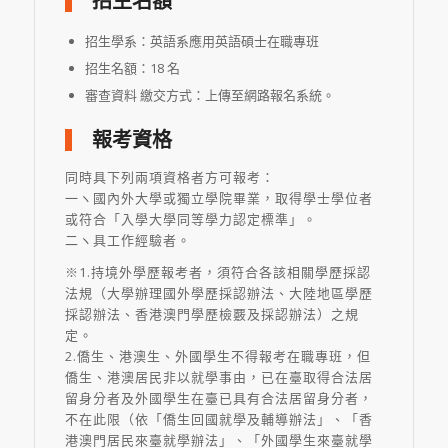
招生名額
招生學系：英語系應用英語碩士在職專班
招生名額：18 名
審查資料 繳交方式：上傳至網路報名系統。
報考資格
同時具下列兩項資格者方可報考：
一ヽ國內外大學或獨立學院畢業，取得學士學位者
或符合「入學大學同等學力認定標準」。
二ヽ具工作經驗者。
※1.持境外學歷報考者，須符合各該相關學歷採認
法規（大學辦理國外學歷採認辦法、大陸地區學歷
採認辦法、香港澳門學歷檢覈及採認辦法）之規
定。
2.僑生、港澳生、外國學生不得報考在職專班，但
僑生、港澳居民非以就學事由，已在臺取得合法居
留身分者及外國學生在臺已具有合法居留身分者，
不在此限（依「僑生回國就學及輔導辦法」、「香
港澳門居民來臺就學辦法」、「外國學生來臺就學