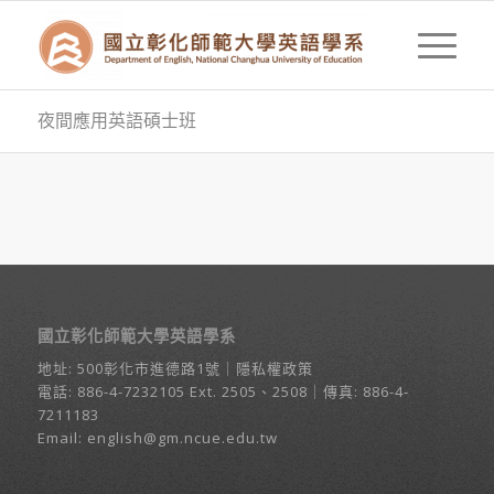
夜間應用英語碩士班
國立彰化師範大學英語學系
地址:
500彰化市進德路1號
｜
隱私權政策
電話:
886-4-7232105
Ext. 2505、2508｜傳真: 886-4-
7211183
Email:
english@gm.ncue.edu.tw